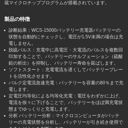
蔵マイクロチッププログラムが搭載されています。
製品の特徴
診断結果：WCS-15000バッテリー充電器バッテリーの
状態を自動的にチェックし、電圧が1.5V未満の場合は充
電しません。
脱硫パルス：充電中に高電圧・大電流のパルスを複数回
印加することで、バッテリーのサルフェーション（硫酸
鉛の析出）を抑制し、バッテリー寿命を延ばします。
ソフトスタート：充電電流を遅くしてバッテリープレー
トを活性化させます。
バルク定電流急速充電：バッテリーを容量の80％まで充
電します。
定電圧均等化による均等化充電：電圧をわずかに上げ、
電流を徐々に下げることで、バッテリーをほぼ満充電状
態までゆっくりと充電します。
分析 バッテリー分析：マイクロコンピュータがバッテ
リーの充電状態を分析し、バッテリーが引き続き使用で