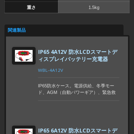
重さ
1.5kg
関連製品
IP65 4A12V 防水LCDスマートデ
ィスプレイバッテリー充電器
WBL-4A12V
IP65防水ケース。電源供給、冬季モー
ド、AGM（自動パワーギア）、緊急救
助機能を搭載。LCDディスプレイには充
電状態とバッテリー電圧が表示され、8
つのモードが自動で切り替わります。冬
季モードは低温環境での使用に適してお
り、バッテリー容量低下モードと過放電
IP65 6A12V 防水LCDスマートデ
モードも備えています。