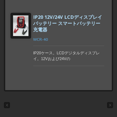
電状態とバッテリー電圧が表示されま
す。冬季モードは低温環境での使用に適
しており、バッテリー容量低下モードと
IP20 12V/24V LCDディスプレイ
過放電モードも備えています。
バッテリー スマートバッテリー
充電器
WCR-40
IP20ケース。LCDデジタルディスプレ
イ。12Vおよび24Vの
WET/MF/EFB/GEL/AGMバッテリーを搭
載した様々な車両およびオートバイに適
しています。300秒でフル充電。8つの充
電モード：診断、脱硫パルス、ソフトス
タートアップ急速充電、定電流急速充
電、定電圧均等化充電、バッテリー分
析、再生、フロート充電。