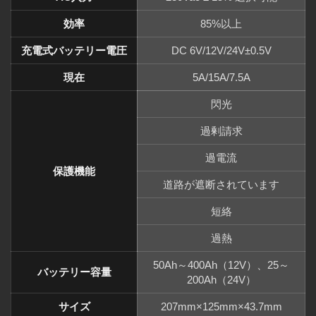
効率
85%以上
充電式バッテリー電圧
DC 6V/12V/24V±0.5V
現在
5A/15A/7.5A
閃光
過剰請求
過電流
保護機能
道路が遮断されています
短絡
過熱
50Ah～400Ah（12V）、25～
バッテリー容量
200Ah（24V）
サイズ
207mm×125mm×43.7mm