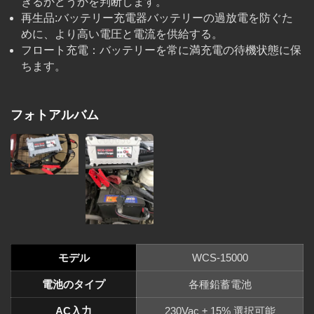
きるかどうかを判断します。
再生品:バッテリー充電器バッテリーの過放電を防ぐた
めに、より高い電圧と電流を供給する。
フロート充電：バッテリーを常に満充電の待機状態に保
ちます。
フォトアルバム
モデル
WCS-15000
電池のタイプ
各種鉛蓄電池
AC入力
230Vac ± 15% 選択可能