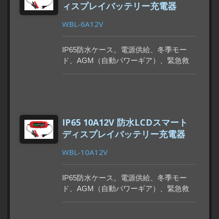
ィスプレイバッテリー充電器
WBL-6A12V
IP65防水ケース。電源供給、冬季モー
ド、AGM（自動パワーギア）、緊急救
助機能を搭載し、8つのモードを自動で
切り替えます。LCDディスプレイには充
電状態とバッテリー電圧が表示されま
す。冬季モードは低温環境での使用に適
しており、バッテリー容量低下モードと
IP65 10A12V 防水LCDスマート
過放電モードも備えています。
ディスプレイバッテリー充電器
WBL-10A12V
IP65防水ケース。電源供給、冬季モー
ド、AGM（自動パワーギア）、緊急救
助機能を搭載し、8つのモードを自動で
切り替えます。LCDディスプレイには充