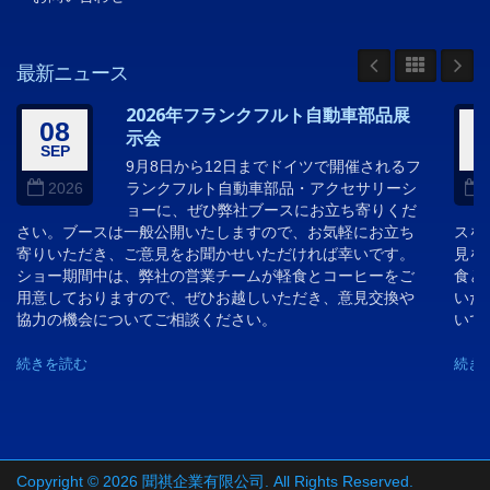
最新ニュース
2026年フランクフルト自動車部品展
08
示会
SEP
A
9月8日から12日までドイツで開催されるフ
ランクフルト自動車部品・アクセサリーシ
2026
ョーに、ぜひ弊社ブースにお立ち寄りくだ
さい。ブースは一般公開いたしますので、お気軽にお立ち
スを
寄りいただき、ご意見をお聞かせいただければ幸いです。
見を
ショー期間中は、弊社の営業チームが軽食とコーヒーをご
食と
用意しておりますので、ぜひお越しいただき、意見交換や
いた
協力の機会についてご相談ください。
いで
続きを読む
続き
Copyright © 2026
聞祺企業有限公司
. All Rights Reserved.