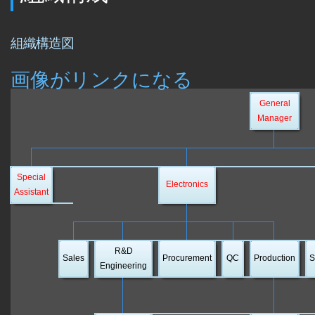
組織構造図
画像がリンクになる
General
Manager
Special
Electronics
Assistant
R&D
Sales
Procurement
QC
Production
S
Engineering