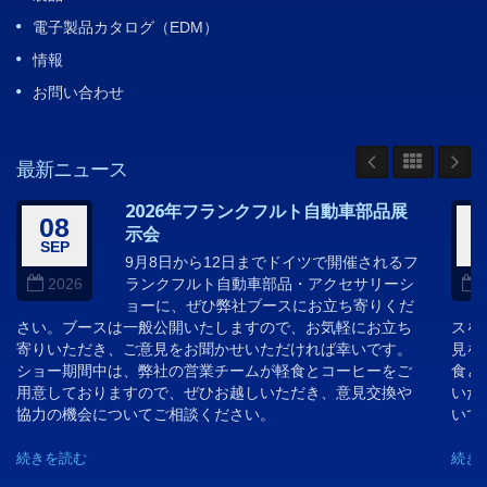
電子製品カタログ（EDM）
情報
お問い合わせ
最新ニュース
2026年フランクフルト自動車部品展
08
示会
SEP
A
9月8日から12日までドイツで開催されるフ
ランクフルト自動車部品・アクセサリーシ
2026
ョーに、ぜひ弊社ブースにお立ち寄りくだ
さい。ブースは一般公開いたしますので、お気軽にお立ち
スを
寄りいただき、ご意見をお聞かせいただければ幸いです。
見を
ショー期間中は、弊社の営業チームが軽食とコーヒーをご
食と
用意しておりますので、ぜひお越しいただき、意見交換や
いた
協力の機会についてご相談ください。
いで
続きを読む
続き