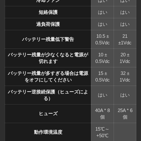
冷却ファン
はい
はい
短絡保護
はい
はい
過負荷保護
はい
はい
10.5 ±
21
バッテリー残量低下警告
0.5Vdc
±1Vdc
バッテリー残量が少なくなると電源が
10 ±
20 ±
切れます
0.5Vdc
1Vdc
バッテリー残量が多すぎる場合は電源
15 ±
32 ±
をオフにしてください
0.5Vdc
1Vdc
バッテリー逆接続保護（ヒューズによ
はい
はい
る）
40A * 8
25A * 6
ヒューズ
個
個
15℃～
動作環境温度
+50℃