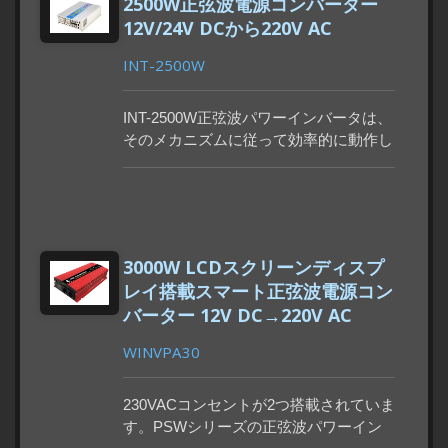
2500W正弦波電源コンバーター
12V/24V DCから220V AC
INT-2500W
INT-2500W正弦波パワーインバータは、
そのメカニズムに従って効率的に動作し
ます。選択肢12Vdcまたは24Vdcの自動
車用バッテリーを100Vac、110Vac、
220Vac、230Vac、240Vacに変換しま
す。GFCIソケット内蔵。最小注文数
量：50～300台。製造から納品までの期
3000W LCDスクリーンディスプ
間：90～115日。1年間保証。
レイ搭載スマート正弦波電源コン
バーター 12V DC→220V AC
WINVPA30
230VACコンセントが2つ搭載されていま
す。PSWシリーズの正弦波パワーイン