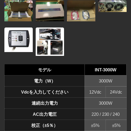
モデル
INT-3000W
電力（W）
3000W
Vdcを入力してください
12Vdc
24Vdc
連続出力電力
3000W
AC出力電圧
220 / 230 / 240
校正（±5％）
±5%
±5%