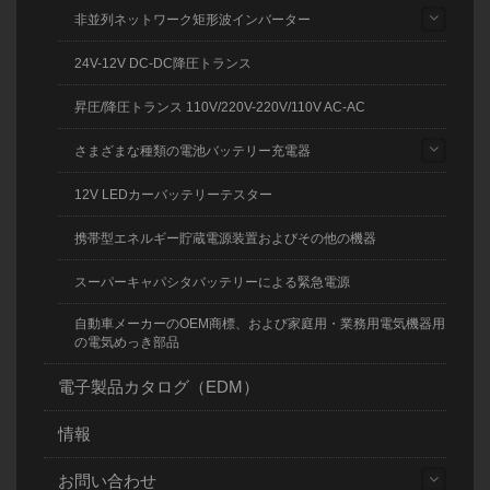
非並列ネットワーク矩形波インバーター
24V-12V DC-DC降圧トランス
昇圧/降圧トランス 110V/220V-220V/110V AC-AC
さまざまな種類の電池バッテリー充電器
12V LEDカーバッテリーテスター
携帯型エネルギー貯蔵電源装置およびその他の機器
スーパーキャパシタバッテリーによる緊急電源
自動車メーカーのOEM商標、および家庭用・業務用電気機器用
の電気めっき部品
電子製品カタログ（EDM）
情報
お問い合わせ