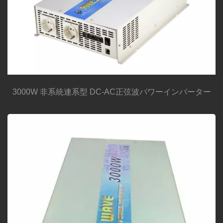
3000W 非系統連系型 DC-AC正弦波パワーインバーター