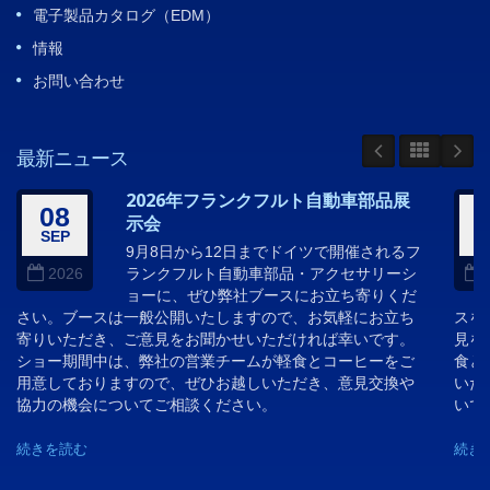
電子製品カタログ（EDM）
情報
お問い合わせ
最新ニュース
2026年フランクフルト自動車部品展
08
示会
SEP
A
9月8日から12日までドイツで開催されるフ
ランクフルト自動車部品・アクセサリーシ
2026
ョーに、ぜひ弊社ブースにお立ち寄りくだ
さい。ブースは一般公開いたしますので、お気軽にお立ち
スを
寄りいただき、ご意見をお聞かせいただければ幸いです。
見を
ショー期間中は、弊社の営業チームが軽食とコーヒーをご
食と
用意しておりますので、ぜひお越しいただき、意見交換や
いた
協力の機会についてご相談ください。
いで
続きを読む
続き