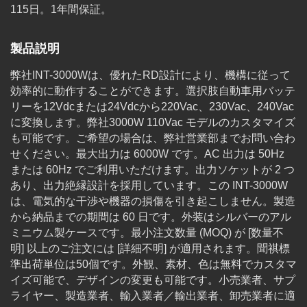
115日。1年間保証。
製品説明
弊社INT-3000Wは、優れたRD設計により、機構に従って
効率的に動作することができます。選択肢自動車用バッテ
リーを12Vdcまたは24Vdcから220Vac、230Vac、240Vac
に変換します。弊社3000W 110Vac モデルのカスタマイズ
も可能です。ご希望の場合は、弊社営業部までお問い合わ
せください。最大出力は 6000W です。AC 出力は 50Hz
または 60Hz でご利用いただけます。出力ソケットが 2 つ
あり、出力絶縁設計を採用しています。この INT-3000W
は、電気的な干渉や機器の損傷を引き起こしません。製造
から納品までの期間は 60 日です。外装はシルバーのアル
ミニウム製ケースです。最小注文数量 (MOQ) が [数量不
明] 以上のご注文には [詳細不明] が適用されます。聞祺標
準出荷単位は50個です。外観、素材、色は無料でカスタマ
イズ可能で、デザインの変更も可能です。小売業者、サプ
ライヤー、製造業者、輸入業者／輸出業者、卸売業者に適