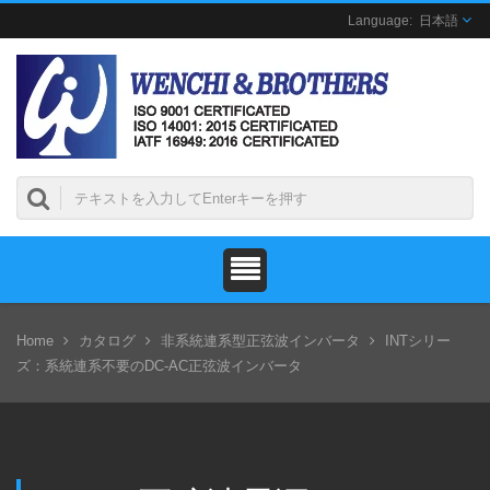
日本語
Home
カタログ
非系統連系型正弦波インバータ
INTシリー
ズ：系統連系不要のDC-AC正弦波インバータ