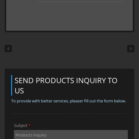
バーターは、LCD画面で出力電圧、前回
のエラーコード、バッテリー残量、省電
力モード、低電圧ロックアウト、出力周
波数などの設定を調整できます。LCD画
面を追加して値を表示することもできま
すし、追加しない場合はBluetooth経由で
アプリから値を確認することもできま
す。