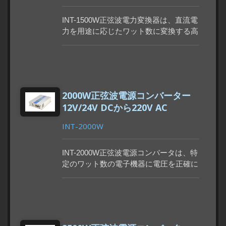
INT-1500W正弦波電力変換器は、直流電
力を用途に応じたワット数に変換する高
精度電子製品です。GFCIソケットへの
アップグレードも可能です。最小注文数
量は300個（MOQ：100個）です。生産
期間は90～115日です。
2000W正弦波電源コンバーター
12V/24V DCから220V AC
INT-2000W
INT-2000W正弦波電源コンバータは、特
定のワット数の電子機器に電圧を正確に
変換するのに最適な機器です。12Vdcま
たは24Vdcのバッテリーを100Vac、
110Vac、220Vac、230Vac、240Vacに変
換します。1年間保証付き。GFCIソケッ
ト内蔵。