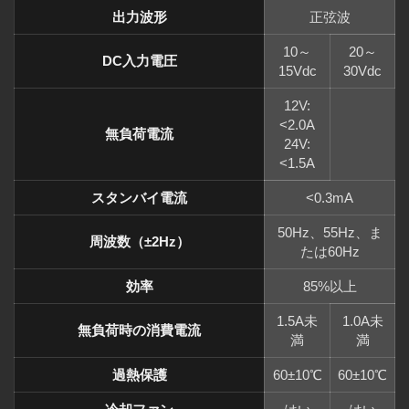
出力波形
正弦波
10～
20～
DC入力電圧
15Vdc
30Vdc
12V:
<2.0A
無負荷電流
24V:
<1.5A
スタンバイ電流
<0.3mA
50Hz、55Hz、ま
周波数（±2Hz）
たは60Hz
効率
85%以上
1.5A未
1.0A未
無負荷時の消費電流
満
満
過熱保護
60±10℃
60±10℃