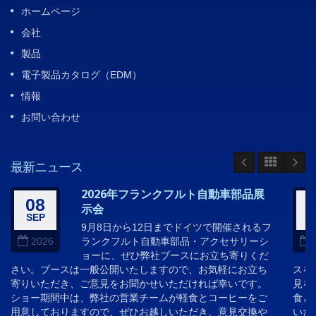
ホームページ
会社
製品
電子製品カタログ（EDM）
情報
お問い合わせ
最新ニュース
2026年フランクフルト自動車部品展
08
示会
SEP
A
9月8日から12日までドイツで開催されるフ
ランクフルト自動車部品・アクセサリーシ
2026
ョーに、ぜひ弊社ブースにお立ち寄りくだ
さい。ブースは一般公開いたしますので、お気軽にお立ち
スを
寄りいただき、ご意見をお聞かせいただければ幸いです。
見を
ショー期間中は、弊社の営業チームが軽食とコーヒーをご
食と
用意しておりますので、ぜひお越しいただき、意見交換や
いた