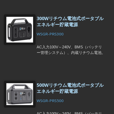
源システムは、優先度の高い機器に電力
を供給するように切り替えます。緊急時
には、入力源と出力先の機器を自動的に
300Wリチウム電池式ポータブル
判断します。
エネルギー貯蔵電源
WSGR-PRS300
AC入力100V～240V、BMS（バッテリ
ー管理システム）、内蔵リチウム電池。
USB、Type-C、シガーソケットからの
充電に対応。電池寿命は最大1000サイ
クル、サイクルテスト後の放電深度
（DOD）は80%以上。
500Wリチウム電池式ポータブル
エネルギー貯蔵電源
WSGR-PRS500
AC入力100V～240V、BMS（バッテリ