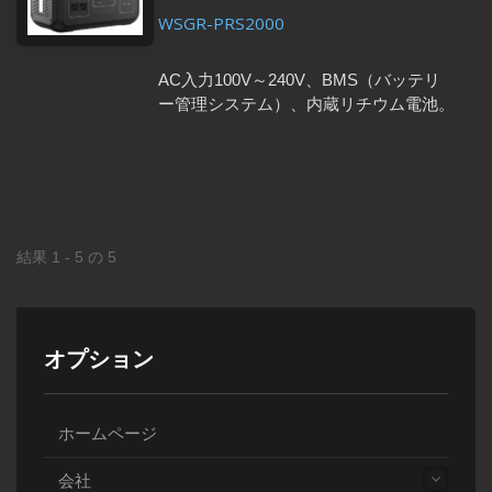
WSGR-PRS2000
AC入力100V～240V、BMS（バッテリ
ー管理システム）、内蔵リチウム電池。
USB、Type-C、シガーソケットからの
充電に対応。電池寿命は最大1500サイ
クル、サイクルテスト後の放電深度
（DOD）は80%以上。
結果 1 - 5 の 5
オプション
ホームページ
会社