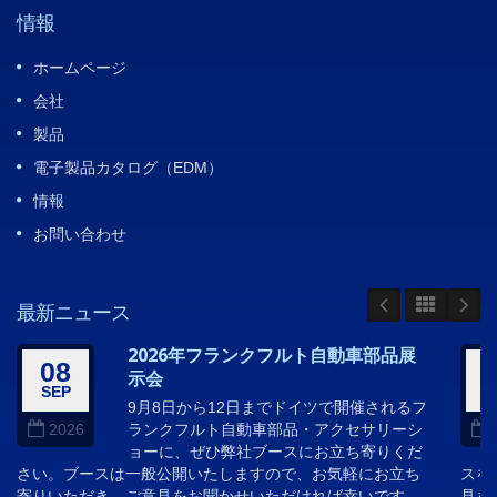
情報
ホームページ
会社
製品
電子製品カタログ（EDM）
情報
お問い合わせ
最新ニュース
2026年フランクフルト自動車部品展
08
示会
SEP
A
9月8日から12日までドイツで開催されるフ
ランクフルト自動車部品・アクセサリーシ
2026
ョーに、ぜひ弊社ブースにお立ち寄りくだ
さい。ブースは一般公開いたしますので、お気軽にお立ち
スを
寄りいただき、ご意見をお聞かせいただければ幸いです。
見を