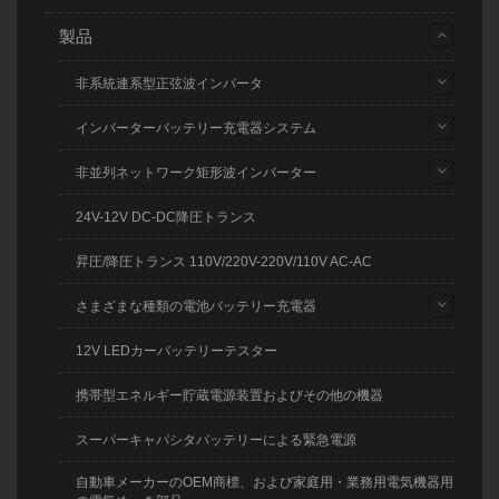
製品
非系統連系型正弦波インバータ
インバーターバッテリー充電器システム
非並列ネットワーク矩形波インバーター
24V-12V DC-DC降圧トランス
昇圧/降圧トランス 110V/220V-220V/110V AC-AC
さまざまな種類の電池バッテリー充電器
12V LEDカーバッテリーテスター
携帯型エネルギー貯蔵電源装置およびその他の機器
スーパーキャパシタバッテリーによる緊急電源
自動車メーカーのOEM商標、および家庭用・業務用電気機器用