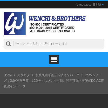
日本語
Home
カタログ
非系統連系型正弦波インバータ
PSWシリー
ズ：系統連系不要、LCDディスプレイ搭載、設定可能・着脱式DC-AC正
弦波インバータ