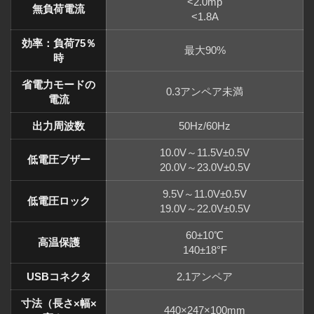
<2.0mp
無負荷電流
<1.8A
効率：負荷75％
最大90%
時
省電力モードの
0.3アンペア未満
電流
出力周波数
50Hz/60Hz
10.0V～11.5V±0.5V
低電圧ブザー
20.0V～23.0V±0.5V
9.5V～11.0V±0.5V
低電圧ロック
19.0V～22.0V±0.5V
60±10℃
高温保護
140±18°F
USBコネクタ
2.1アンペア
寸法（長さ×幅×
440×247×100mm