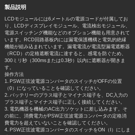
製品説明
LCDモジュールには6メートルの電源コードが付属してお
り、LCDディスプレイモジュール、電流検出モジュール、
電源スイッチング機能などのオプション機能も用意されて
います。RCD回路基板内には漏電保護機構と電気的絶縁
機能が組み込まれています。漏電電流が電流型漏電遮断器
（RCD）の定格遮断電流に達すると、感電を防ぐため、
300ミリ秒（300msまたは0.3秒）以内に遮断器が開きま
す。
操作方法
1. PSW正弦波電源コンバータのスイッチがOFFの位置
（0）になっていることを確認してください。
2. バッテリーのプラス端子とマイナス端子を、DC入力の
プラス端子とマイナス端子に正しく接続してください。
3. 電気機器を機械のAC出力ソケットに差し込みます。そ
の前に、消費電力がPSW正弦波電源コンバータの定格消
費電力を超えていないことを確認してください。
4. PSW正弦波電源コンバータのスイッチをON（I）にしま