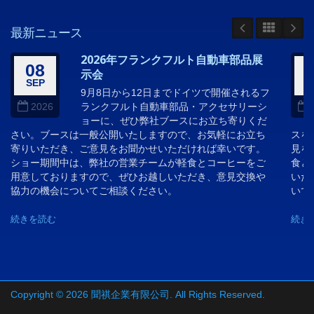
最新ニュース
2026年フランクフルト自動車部品展
08
示会
SEP
A
9月8日から12日までドイツで開催されるフ
ランクフルト自動車部品・アクセサリーシ
2026
ョーに、ぜひ弊社ブースにお立ち寄りくだ
さい。ブースは一般公開いたしますので、お気軽にお立ち
スを
寄りいただき、ご意見をお聞かせいただければ幸いです。
見を
ショー期間中は、弊社の営業チームが軽食とコーヒーをご
食と
用意しておりますので、ぜひお越しいただき、意見交換や
いた
協力の機会についてご相談ください。
いで
続きを読む
続き
Copyright © 2026
聞祺企業有限公司
. All Rights Reserved.