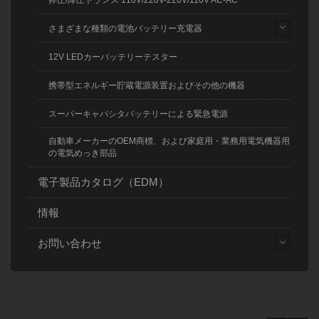
昇圧/降圧トランス 110V/220V-220V/110V AC-AC
さまざまな種類の電池バッテリー充電器
12V LEDカーバッテリーテスター
携帯型エネルギー貯蔵電源装置およびその他の機器
スーパーキャパシタバッテリーによる緊急電源
自動車メーカーのOEM商標、および家庭用・業務用電気機器用
の電気めっき部品
電子製品カタログ（EDM）
情報
お問い合わせ