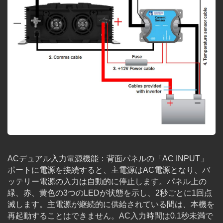
ACデュアル入力電源機能：背面パネルの「AC INPUT」
ポートに電源を接続すると、主電源はAC電源となり、バ
ッテリー電源の入力は自動的に停止します。パネル上の
緑、赤、黄色の3つのLEDが状態を示し、2秒ごとに1回点
滅します。主電源が継続的に供給されている間は、本機を
再起動することはできません。AC入力時間は0.1秒未満で