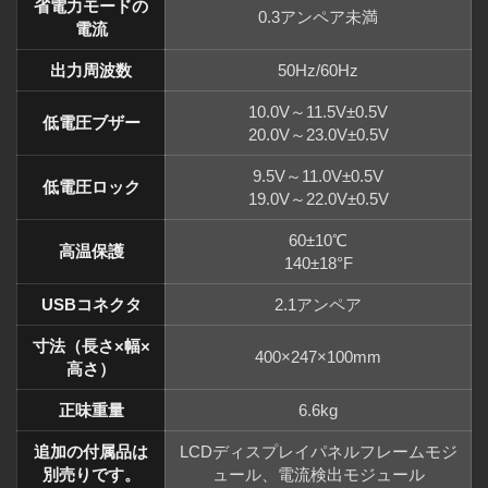
省電力モードの
0.3アンペア未満
電流
出力周波数
50Hz/60Hz
10.0V～11.5V±0.5V
低電圧ブザー
20.0V～23.0V±0.5V
9.5V～11.0V±0.5V
低電圧ロック
19.0V～22.0V±0.5V
60±10℃
高温保護
140±18°F
USBコネクタ
2.1アンペア
寸法（長さ×幅×
400×247×100mm
高さ）
正味重量
6.6kg
追加の付属品は
LCDディスプレイパネルフレームモジ
別売りです。
ュール、電流検出モジュール