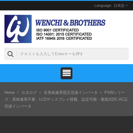
日本語
Home
カタログ
非系統連系型正弦波インバータ
PSWシリー
ズ：系統連系不要、LCDディスプレイ搭載、設定可能・着脱式DC-AC正
弦波インバータ