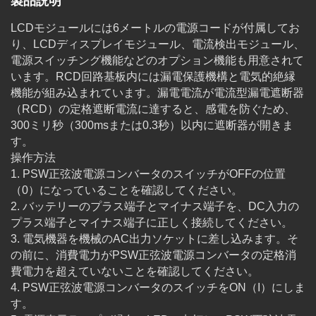
製品説明
LCDモジュールには6メートルの電源コードが付属してお
り、LCDディスプレイモジュール、電流検出モジュール、
電源スイッチング機能などのオプション機能も用意されて
います。RCD回路基板内には漏電保護機構と電気的絶縁
機能が組み込まれています。漏電電流が電流型漏電遮断器
（RCD）の定格遮断電流に達すると、感電を防ぐため、
300ミリ秒（300msまたは0.3秒）以内に遮断器が開きま
す。
操作方法
1. PSW正弦波電源コンバータのスイッチがOFFの位置
（0）になっていることを確認してください。
2. バッテリーのプラス端子とマイナス端子を、DC入力の
プラス端子とマイナス端子に正しく接続してください。
3. 電気機器を機械のAC出力ソケットに差し込みます。そ
の前に、消費電力がPSW正弦波電源コンバータの定格消
費電力を超えていないことを確認してください。
4. PSW正弦波電源コンバータのスイッチをON（I）にしま
す。