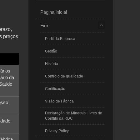
Página inicial
Firm
prazo,
s preços
Perfil da Empresa
Gestão
História
ários
Controlo de qualidade
ário da
 Saúde
Certificação
Visão de Fábrica
osso
Declaração de Minerais Livres de
Conflito da RDC
idade
Privacy Policy
fábrica