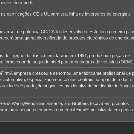
inentes do mundo.
SÉRIE PSW: SMART TV
REMOVÍVELInversor de 
 certificações CE e UL para sua linha de inversores de energia e
sinusoidal puracom aplic
nversor de potência CC/CA foi desenvolvido. Este foi o primeiro pas
recerá uma gama diversificada de produtos eletrônicos de energia p
 de injeção de plástico em Taiwan em 1991, produzindo peças de
o fornecedor de segundo nível para montadoras de veículos (OEM).
oFirmA empresa cresceu e se tornou uma fabricante profissional de 
or automotivo, especializada em calotas centrais, tampas de rodas e
unidade de produção original estava localizada no distrito de Yongk
Heinz Wang,WenchiInicialmente, a & Brothers focava em produtos
omo uma pequena empresa comercial.FirmEspecializada em peças