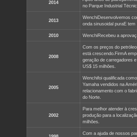
2014
no Parque Industrial Técni
WenchiDesenvolvemos com 
2013
onda sinusoidal puraE tem 
2010
WenchiRecebeu a aprovaçã
Com os preços do petróleo 
está crescendo.FirmA emp
2008
geração de carregadores e
US$ 15 milhões.
Wenchifoi qualificada como
Yamaha vendidos na América
2005
relacionamento com o fabr
do Norte.
Para melhor atender à cre
2002
produção para a localizaç
milhões.
Com a ajuda de nossos par
1998