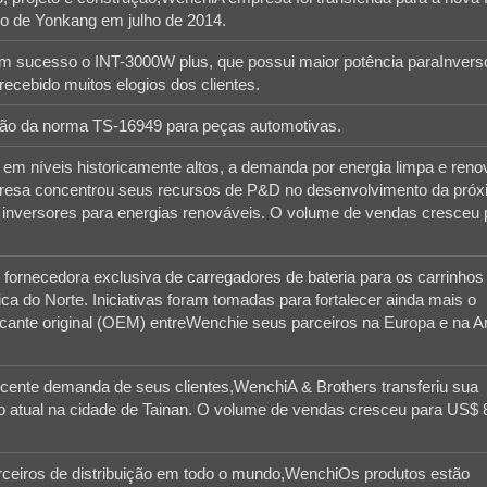
co de Yonkang em julho de 2014.
sucesso o INT-3000W plus, que possui maior potência paraInvers
recebido muitos elogios dos clientes.
o da norma TS-16949 para peças automotivas.
em níveis historicamente altos, a demanda por energia limpa e reno
resa concentrou seus recursos de P&D no desenvolvimento da pró
 inversores para energias renováveis. O volume de vendas cresceu 
 fornecedora exclusiva de carregadores de bateria para os carrinhos 
 do Norte. Iniciativas foram tomadas para fortalecer ainda mais o
icante original (OEM) entreWenchie seus parceiros na Europa e na 
scente demanda de seus clientes,WenchiA & Brothers transferiu sua
ão atual na cidade de Tainan. O volume de vendas cresceu para US$ 
ceiros de distribuição em todo o mundo,WenchiOs produtos estão