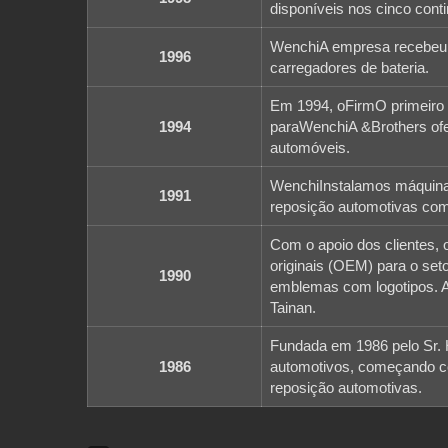
disponíveis nos cinco cont
WenchiA empresa recebeu as
1996
carregadores de bateria.
Em 1994, oFirmO primeiro i
1994
paraWenchiA &Brothers ofe
automóveis.
WenchiInstalamos máquinas
1991
reposição automotivas com
Com o apoio dos clientes, 
originais (OEM) para o set
1990
emblemas com logotipos. A 
Tainan.
Fundada em 1986 pelo Sr. 
1986
automotivos, começando c
reposição automotivas.