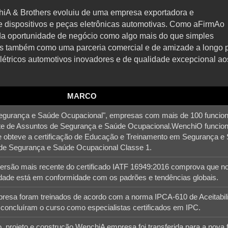
iA & Brothers evoluiu de uma empresa exportadora e
e dispositivos e peças eletrônicas automotivas. Como aFirmAo
da oportunidade de negócio como algo mais do que simples
as também como uma parceria comercial e de amizade a longo 
létricos automotivos inovadores e de qualidade excepcional ao
MARCO
egurança e Saúde Ocupacional", empresas com mais de 100 funcion
e de Assuntos de Segurança e Saúde Ocupacional.WenchiO funcion
e obteve a certificação de Educação e Treinamento em Segurança e
de Segurança e Saúde Ocupacional Classe 1.
rsão mais recente do certificado IATF 16949:2016 comprova que n
idade está em conformidade com os padrões e tendências globais.
esa foram treinados de acordo com a norma IPCA-610 de Aceitabil
 concluíram o curso como especialistas certificados em IPC.
 projeto e construção,WenchiA empresa foi transferida para a nova 