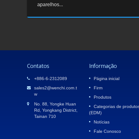
aparelhos...
Contatos
Informação
5
TAIPEI AMPA E AUTOTRONICS
+886-6-2312089
Página inicial
11
TAIPEI 2025
iamos
sales2@wenchi.com.t
Firm
APR
Agradecemos a todos os visitantes que
w
Produtos
4001.
compareceram.WenchiO estande da
2025
No. 88, Yongke Huan
eWENCHIO
[nome da empresa] no Taipei AMPA.
Categorias de produto
Rd, Yongkang District,
proteção
Agradecemos muito o seu tempo e
(EDM)
Tainan 710
interesse! Por favor, aguarde enquanto
Notícias
analisamos...
Fale Conosco
consulte Mais informação