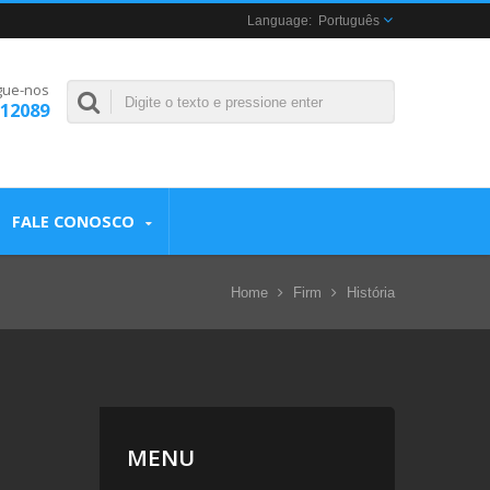
Português
gue-nos
312089
FALE CONOSCO
Home
Firm
História
MENU