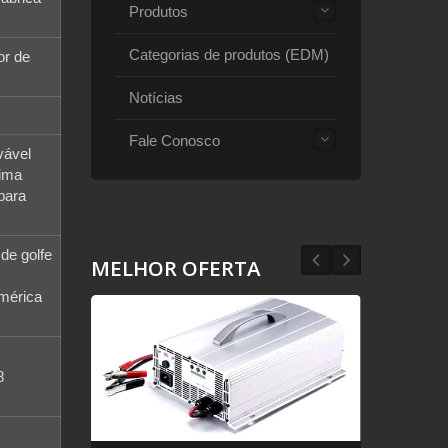
Produtos
Categorias de produtos (EDM)
or de
Notícias
Fale Conosco
vável
xima
para
de golfe
MELHOR OFERTA
América
8