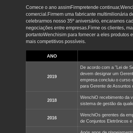
Comece o ano assimFirmpretende continuar,Wench
comercial.Firmem uma fabricante multimilionária d
celebrarmos nosso 35º aniversário, encaramos ca
negociações entre empresas.Firme os clientes, m
portantoWenchisim para fornecer a eles produtos e
mais competitivos possíveis.
ANO
De acordo com a "Lei de S
devem designar um Gerent
2019
empresa concluiu o curso 
para Gerente de Assuntos 
WenchiO recebimento da ve
2018
sistema de gestão da qual
WenchiOs gerentes da empr
2016
de Conjuntos Eletrônicos e
Após anos de planejamento,