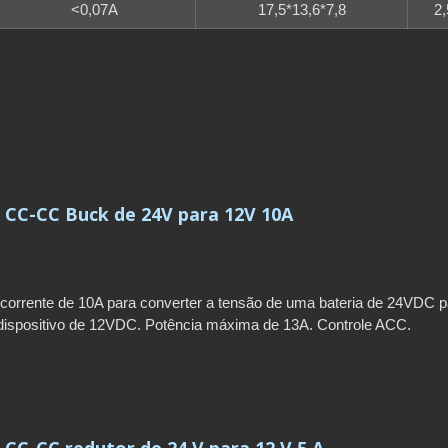
<0,07A
17,5*13,6*7,8
2,
SÉRIE PSW: SMART TV
REMOVÍVELInversor de 
sinusoidal puracom aplic
 CC-CC Buck de 24V para 12V 10A
corrente de 10A para converter a tensão de uma bateria de 24VDC p
dispositivo de 12VDC. Potência máxima de 13A. Controle ACC.
tiplexadas. Quantidade mínima de encomenda: 100-500 unidades.
ga: 90-115 dias. Garantia de 1 ano.
CC-CC redutor de 24 V para 12 V 5 A