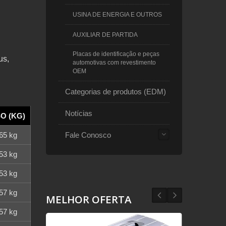
USINA DE ENERGIA E OUTROS
AUXILIAR DE PARTIDA
Placas de identificação e peças
us,
automotivas com revestimento
OEM
Categorias de produtos (EDM)
Notícias
O (KG)
Fale Conosco
65 kg
53 kg
53 kg
57 kg
MELHOR OFERTA
57 kg