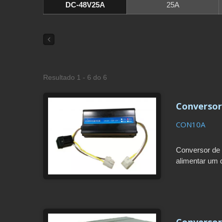
DC-48V25A
25A
Resultado 1 - 6 do 6
Conversor
CON10A
Conversor de 
alimentar um 
Proteções mul
Prazo de entre
Conversor 