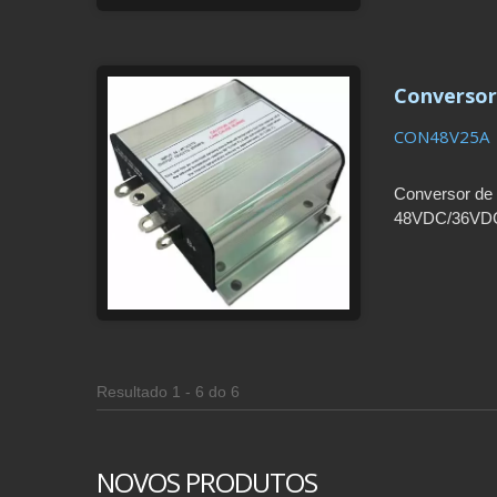
Conversor
CON48V25A
Conversor de 
48VDC/36VDC 
multiplexadas
entrega: 90-11
Resultado 1 - 6 do 6
NOVOS PRODUTOS