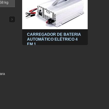
58 kg
 LCD
CARREGADOR DE BATERIA
Inve
onda
AUTOMÁTICO ELÉTRICO 4
seno
ativo
EM 1
V/24
CA
ara