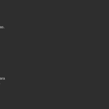
as.
ara
e