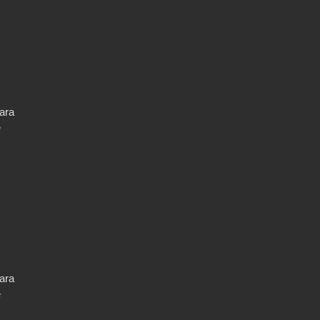
ara
e
ara
e