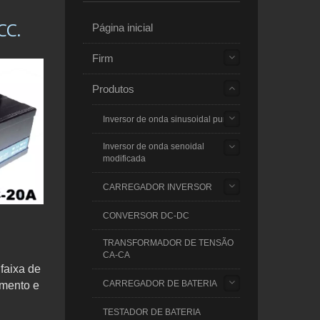
CC.
Página inicial
Firm
Produtos
Inversor de onda sinusoidal pura
Inversor de onda senoidal
modificada
CARREGADOR INVERSOR
CONVERSOR DC-DC
TRANSFORMADOR DE TENSÃO
CA-CA
faixa de
CARREGADOR DE BATERIA
imento e
TESTADOR DE BATERIA