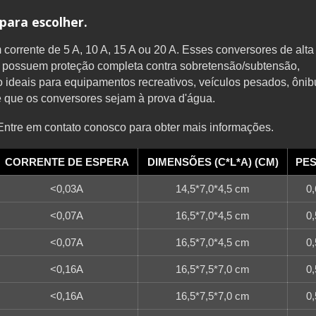
para escolher.
orrente de 5 A, 10 A, 15 A ou 20 A. Esses conversores de alta
e possuem proteção completa contra sobretensão/subtensão,
o ideais para equipamentos recreativos, veículos pesados, ônib
que os conversores sejam à prova d'água.
ntre em contato conosco para obter mais informações.
CORRENTE DE ESPERA
DIMENSÕES (C*L*A) (CM)
PES
<0,03A
14,5*7,0*4,5 cm
0,
<0,07A
16,5*7,0*4,5 cm
0,
<0,07A
16,5*7,0*4,5 cm
0,
<0,16A
16,5*7,5*7,0 cm
0,
<0,16A
16,5*7,5*7,0 cm
0,