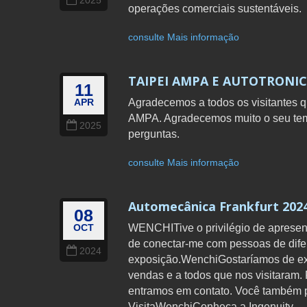
2025
operações comerciais sustentáveis.
consulte Mais informação
TAIPEI AMPA E AUTOTRONICS
11
Agradecemos a todos os visitantes
APR
AMPA. Agradecemos muito o seu temp
2025
perguntas.
consulte Mais informação
Automecânica Frankfurt 202
08
WENCHITive o privilégio de apresen
OCT
de conectar-me com pessoas de difer
2024
exposição.WenchiGostaríamos de exp
vendas e a todos que nos visitaram
entramos em contato. Você também p
VisitaWenchiConheça a Ingenuity.