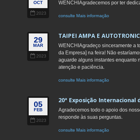
WENCHIAgradecemos por ter dedicad
OCT
2023
consulte Mais informação
TAIPEI AMPA E AUTOTRONICS
29
WENCHIAgradeço sinceramente a to
MAR
da Empresa] na feira! Não estaríamo
2023
aguarde alguns instantes enquanto 
atenção e paciência.
consulte Mais informação
20ª Exposição Internacional
05
Agradecemos todo o apoio dos noss
FEB
responde às suas perguntas.
2023
consulte Mais informação