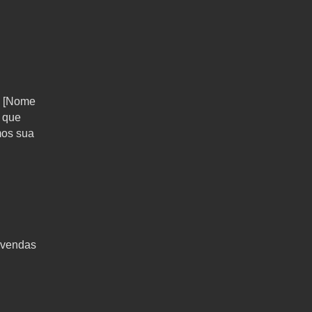
a [Nome
s que
mos sua
 vendas