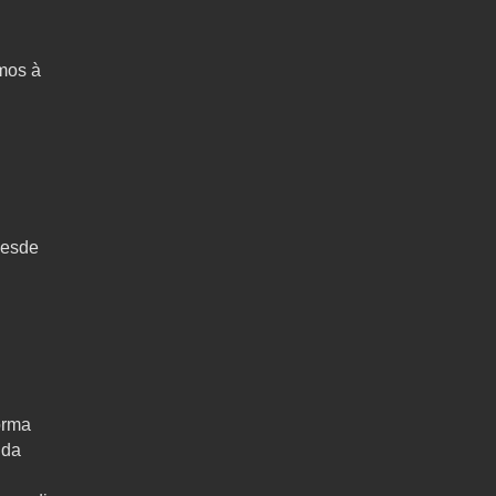
mos à
Desde
orma
 da