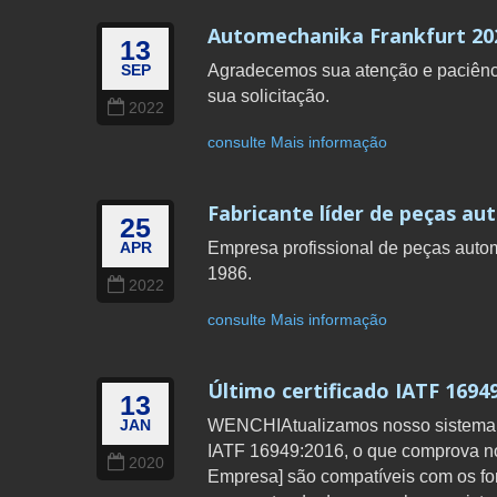
Automechanika Frankfurt 20
13
Agradecemos sua atenção e paciênc
SEP
sua solicitação.
2022
consulte Mais informação
Fabricante líder de peças au
25
Empresa profissional de peças auto
APR
1986.
2022
consulte Mais informação
Último certificado IATF 1694
13
WENCHIAtualizamos nosso sistema d
JAN
IATF 16949:2016, o que comprova no
2020
Empresa] são compatíveis com os for