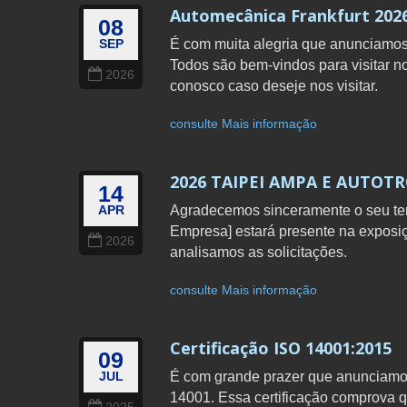
Automecânica Frankfurt 202
08
É com muita alegria que anunciamo
SEP
Todos são bem-vindos para visitar n
2026
conosco caso deseje nos visitar.
consulte Mais informação
2026 TAIPEI AMPA E AUTOTR
14
Agradecemos sinceramente o seu tem
APR
Empresa] estará presente na expos
2026
analisamos as solicitações.
consulte Mais informação
Certificação ISO 14001:2015
09
É com grande prazer que anunciamo
JUL
14001. Essa certificação comprov