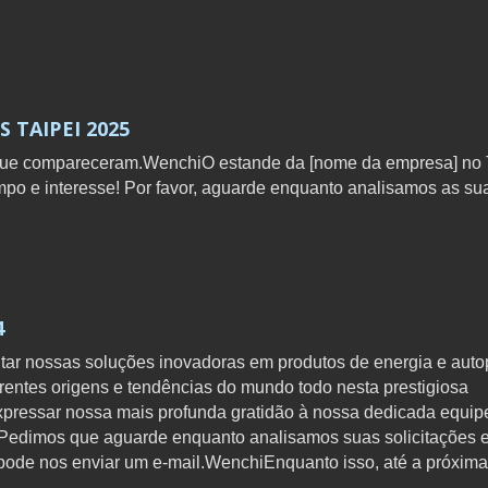
 TAIPEI 2025
SÉRIE PSW: SMART TV
REMOVÍVELInversor de 
 que compareceram.WenchiO estande da [nome da empresa] no 
sinusoidal puracom aplic
o e interesse! Por favor, aguarde enquanto analisamos as su
4
tar nossas soluções inovadoras em produtos de energia e auto
entes origens e tendências do mundo todo nesta prestigiosa
ressar nossa mais profunda gratidão à nossa dedicada equip
. Pedimos que aguarde enquanto analisamos suas solicitações 
ode nos enviar um e-mail.WenchiEnquanto isso, até a próxima