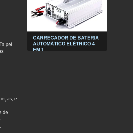
 LCD
CARREGADOR DE BATERIA
Inve
onda
AUTOMÁTICO ELÉTRICO 4
seno
Taipei
ativo
EM 1
V/24
as
CA
peças, e
e de
e
.