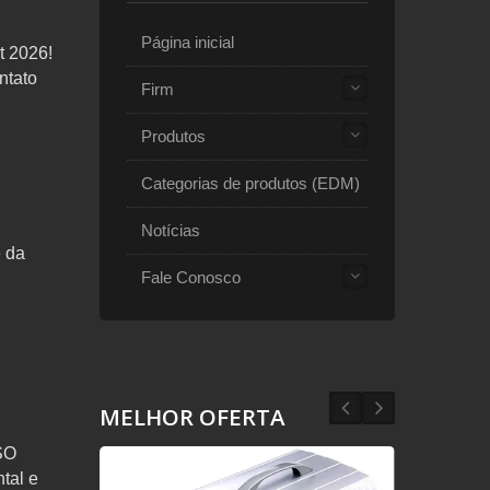
Página inicial
t 2026!
ntato
Firm
Produtos
Categorias de produtos (EDM)
Notícias
e da
Fale Conosco
MELHOR OFERTA
SO
tal e