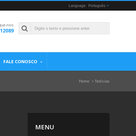
Português
gue-nos
312089
FALE CONOSCO
Home
Notícias
MENU