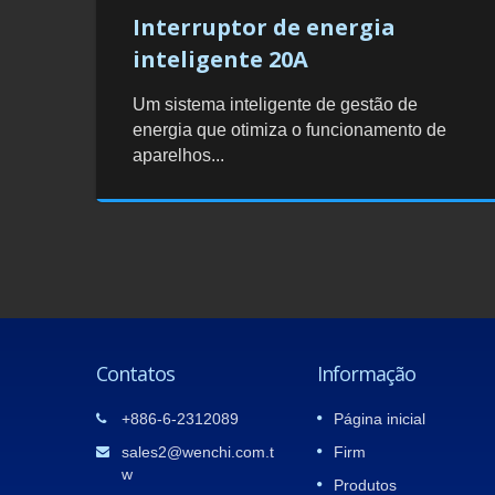
Interruptor de energia
inteligente 20A
Um sistema inteligente de gestão de
energia que otimiza o funcionamento de
aparelhos...
Contatos
Informação
5
TAIPEI AMPA E AUTOTRONICS
+886-6-2312089
Página inicial
11
TAIPEI 2025
iamos
sales2@wenchi.com.t
Firm
APR
Agradecemos a todos os visitantes que
w
Produtos
4001.
compareceram.WenchiO estande da
2025