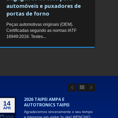
automóveis e puxadores de
portas de forno
Peças automotivas originais (OEM).
Certificadas segundo as normas IATF
16949:2016. Testes...
2026 TAIPEI AMPA E
14
09
AUTOTRONICS TAIPEI
APR
JUL
Agradecemos sinceramente o seu tempo
e interesse em visitar [o site].WENCHIO
2026
202