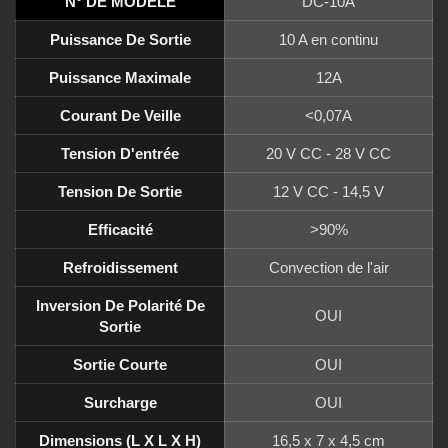
N° DE MODÈLE
DC-10A
Puissance De Sortie
10 A en continu
Puissance Maximale
12A
Courant De Veille
<0,07A
Tension D'entrée
20 V CC - 28 V CC
Tension De Sortie
12 V CC - 14,5 V
Efficacité
>90%
Refroidissement
Convection de l'air
Inversion De Polarité De
OUI
Sortie
Sortie Courte
OUI
Surcharge
OUI
Dimensions (L X L X H)
16,5 x 7 x 4,5 cm