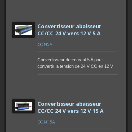
maximale : 13 A. Commande ACC.
Protections multiplexées. Quantité
minimale de commande : 100 à 500
pièces. Délai de livraison : 90 à 115 jours.
Convertisseur abaisseur
Garantie : 1 an.
CC/CC 24 V vers 12 V 5 A
CON5A
Convertisseur de courant 5 A pour
convertir la tension de 24 V CC en 12 V
CC. Quantité minimale de commande :
100 à 500 pièces. Délai de livraison : 90 à
115 jours. Garantie : 1 an.
Convertisseur abaisseur
CC/CC 24 V vers 12 V 15 A
CON15A