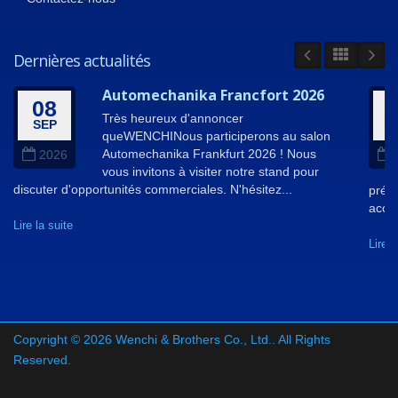
Dernières actualités
Automechanika Francfort 2026
08
Très heureux d'annoncer
SEP
A
queWENCHINous participerons au salon
Automechanika Frankfurt 2026 ! Nous
2026
vous invitons à visiter notre stand pour
discuter d'opportunités commerciales. N'hésitez...
prése
acco
Lire la suite
Lire l
Copyright © 2026
Wenchi & Brothers Co., Ltd.
. All Rights
Reserved.