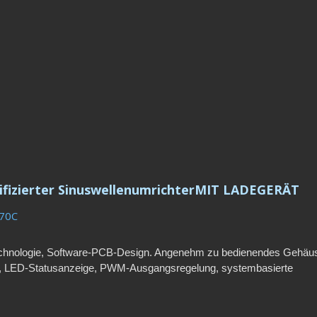
fizierter SinuswellenumrichterMIT LADEGERÄT
70C
chnologie, Software-PCB-Design. Angenehm zu bedienendes Gehäu
ge, LED-Statusanzeige, PWM-Ausgangsregelung, systembasierte
armsignale, 25 A Ladestrom und mehrfache Schutzsysteme.