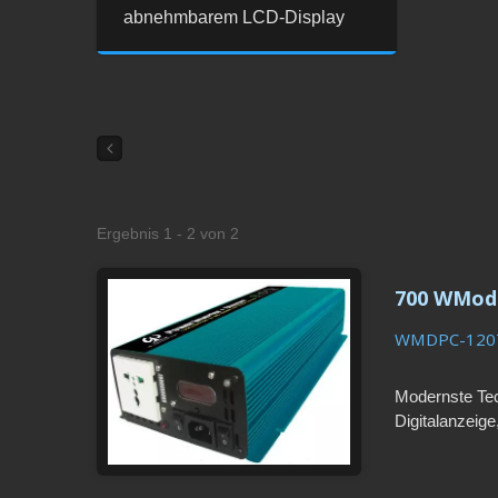
abnehmbarem LCD-Display
Ergebnis 1 - 2 von 2
700 WModi
WMDPC-120
Modernste Te
Digitalanzei
akustische Al