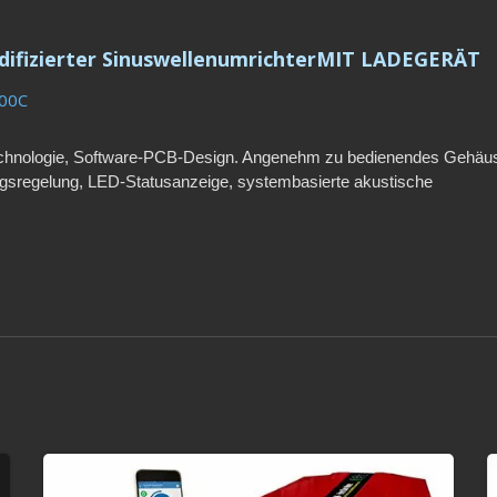
ifizierter SinuswellenumrichterMIT LADEGERÄT
00C
chnologie, Software-PCB-Design. Angenehm zu bedienendes Gehäu
PSW-SERIE: ABNEHMB
regelung, LED-Statusanzeige, systembasierte akustische
LCD-SMART-DISPLAYRe
, 10 A Ladestrom und mehrfache Schutzsysteme.
Sinuswellen-
Wechselrichtermit App