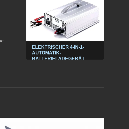
se.
ARES
ELEKTRISCHER 4-IN-1-
3000
iner
AUTOMATIK-
12 V
BATTERIELADEGERÄT
AC