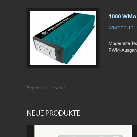
1000 WMod
WMDPC-121
Modernste Te
PWM-Ausgangs
Alarmsignale
Ergebnis 1 - 2 von 2
NEUE PRODUKTE