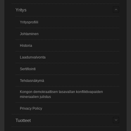
Yritys
Yritysprofiili
Johtaminen
Historia
Laadunvalvonta
Sertifiointi
Tehdasnäkymä
Kongon demokraattisen tasavallan konfliktivapaiden
mineraalien julistus
Privacy Policy
Tuotteet