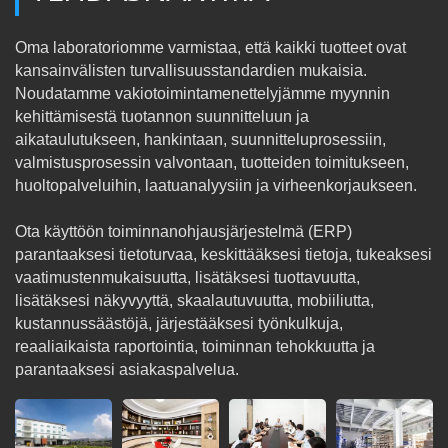
Oma laboratoriomme varmistaa, että kaikki tuotteet ovat
kansainvälisten turvallisuusstandardien mukaisia.
Noudatamme vakiotoimintamenettelyjämme myynnin
kehittämisestä tuotannon suunnitteluun ja
aikataulutukseen, hankintaan, suunnitteluprosessiin,
valmistusprosessin valvontaan, tuotteiden toimitukseen,
huoltopalveluihin, laatuanalyysiin ja virheenkorjaukseen.
Ota käyttöön toiminnanohjausjärjestelmä (ERP)
parantaaksesi tietoturvaa, keskittääksesi tietoja, tukeaksesi
vaatimustenmukaisuutta, lisätäksesi tuottavuutta,
lisätäksesi näkyvyyttä, skaalautuvuutta, mobiiliutta,
kustannussäästöjä, järjestääksesi työnkulkuja,
reaaliaikaista raportointia, toiminnan tehokkuutta ja
parantaaksesi asiakaspalvelua.