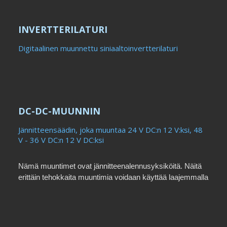
INVERTTERILATURI
Digitaalinen muunnettu siniaaltoinvertterilaturi
DC-DC-MUUNNIN
Jännitteensäädin, joka muuntaa 24 V DC:n 12 V:ksi, 48
V - 36 V DC:n 12 V DC:ksi
Nämä muuntimet ovat jännitteenalennusyksiköitä. Näitä
erittäin tehokkaita muuntimia voidaan käyttää laajemmalla
jännitealueella sisäänrakennettujen yli-/alijännitetulojen,
ylikuormitus-, ylikuumenemis- ja oikosulkusuojausten
ansiosta.