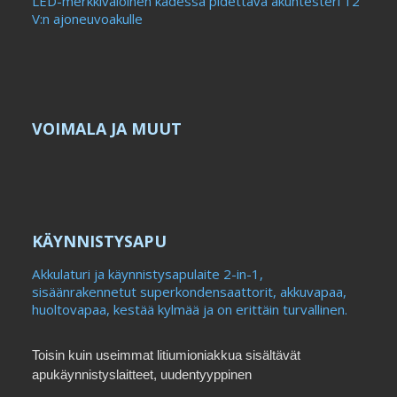
LED-merkkivaloinen kädessä pidettävä akuntesteri 12
V:n ajoneuvoakulle
VOIMALA JA MUUT
KÄYNNISTYSAPU
Akkulaturi ja käynnistysapulaite 2-in-1,
sisäänrakennetut superkondensaattorit, akkuvapaa,
huoltovapaa, kestää kylmää ja on erittäin turvallinen.
Toisin kuin useimmat litiumioniakkua sisältävät
apukäynnistyslaitteet, uudentyyppinen
superkondensaattori (UltraCapacitor) -apukäynnistin,