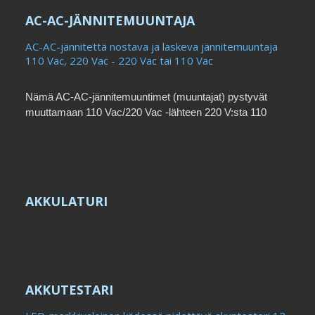
AC-AC-JÄNNITEMUUNTAJA
AC-AC-jännitettä nostava ja laskeva jännitemuuntaja
110 Vac, 220 Vac - 220 Vac tai 110 Vac
Nämä AC-AC-jännitemuuntimet (muuntajat) pystyvät
muuttamaan 110 Vac/220 Vac -lähteen 220 V:sta 110
V:iin. Kannettavat ja helppokäyttöiset, ne voidaan
yhdistää...Wenchi1100 W:n lämmitin tai muut elektroniset
laitteet. CE-hyväksyntä, musta teräskotelo, alle 1 %:n
vikasietoisuus ja 100 %:n toimitus ajallaan. Saatavilla
olevat mallit: 100VA, 200VA, 300VA, 500VA, 750VA,
AKKULATURI
1000VA, 1500VA, 2000VA, 3000W. Päivitetty 2.0-versio:
500VA, 1500VA ja 3000VA ovat nyt saatavilla! Ne ovat
erittäin kysyttyjä tuotteita poikkeuksellisten
ominaisuuksiensa ja suorituskyvyn ansiosta, mikä on
johtanut niiden suosioon kuluttajien keskuudessa.
AKKUTESTARI