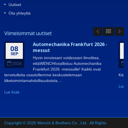
Uutiset
Ota yhteyttä
Viimeisimmät uutiset
Automechanika Frankfurt 2026 -
08
messut
SEP
A
Hyvin innoissani voidessani ilmoittaa,
ettäWENCHIosallistuu Automechanika
2026
Frankfurt 2026 -messuille! Kaikki ovat
tervetulleita osastollemme keskustelemaan
Käymm
liiketoimintamahdollisuuksista....
Lue l
Lue lisää
Copyright © 2026
Wenchi & Brothers Co., Ltd.
. All Rights